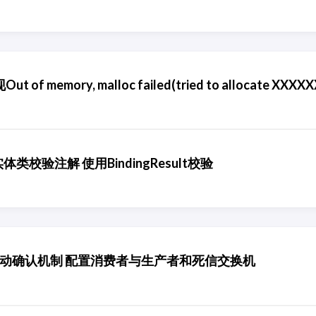
 memory, malloc failed(tried to allocate XXXXXX
实体类校验注解 使用BindingResult校验
队列配置手动确认机制 配置消费者与生产者和死信交换机