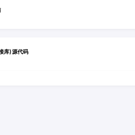
南
接库) 源代码