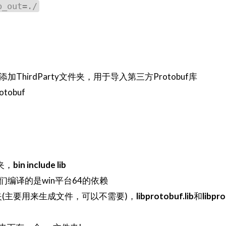
_out=./
加ThirdParty文件夹，用于导入第三方Protobuf库
obuf
夹，
bin include lib
们编译的是win平台64的依赖
件夹(主要用来生成文件，可以不需要)，
libprotobuf.lib
和
libpro