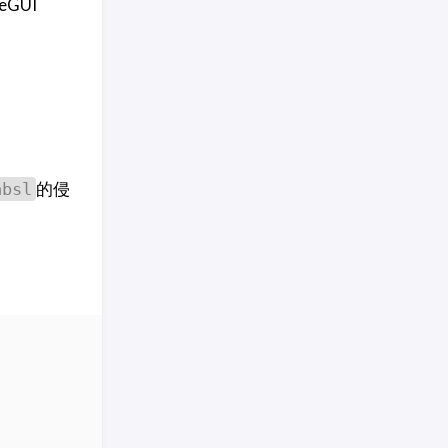
GUI
的侵
absl