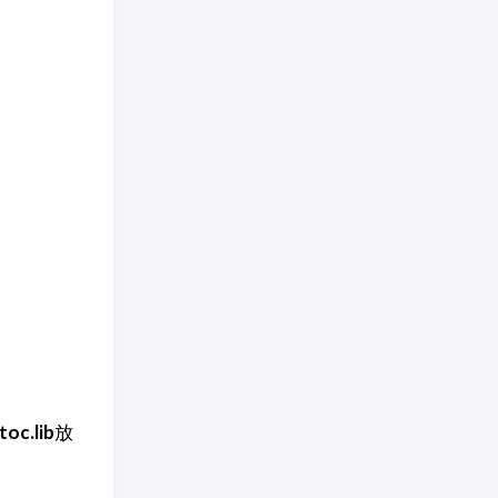
toc.lib
放